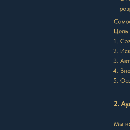
раз
Самое
Цель
Соз
Иск
Авт
Вне
Осв
2. Ау
Мы на