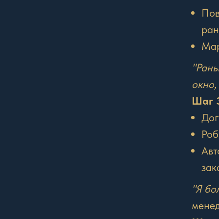
Пов
ран
Мар
"Рань
окно,
Шаг 
Дог
Роб
Авт
зак
"Я бо
менед