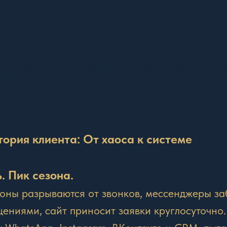
 навели порядок в хаосе торгово-монтажной компани
кс24
стория клиента: От хаоса к системе
. Пик сезона.
оны разрываются от звонков, мессенджеры з
ениями, сайт приносит заявки круглосуточно