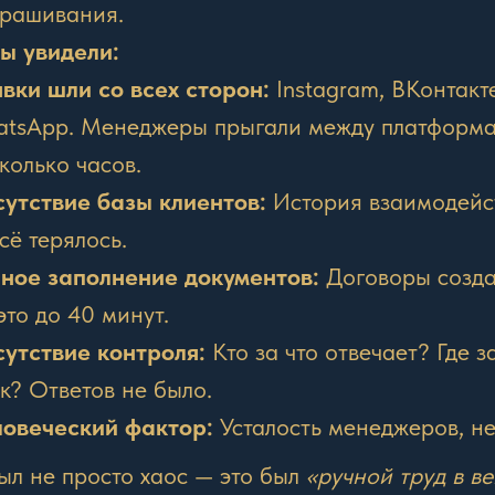
рашивания.
ы увидели:
вки шли со всех сторон:
Instagram, ВКонтакт
tsApp. Менеджеры прыгали между платформам
колько часов.
утствие базы клиентов:
История взаимодейст
сё терялось.
ное заполнение документов:
Договоры созда
это до 40 минут.
утствие контроля
:
Кто за что отвечает? Где 
к? Ответов не было.
ловеческий фактор:
Усталость менеджеров, не
ыл не просто хаос — это был
«ручной труд в в