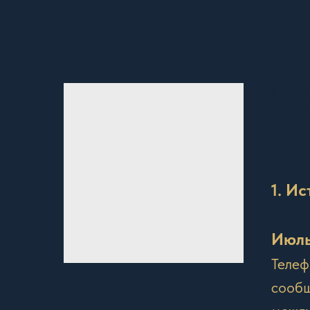
Как мы
Битри
1. И
Июль
Телеф
сообщ