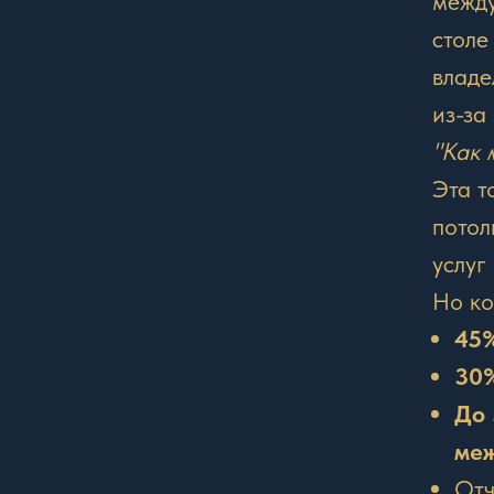
между
столе
владе
из-за
"Как 
Эта т
потол
услуг
Но ко
45%
30%
До 
меж
Отч