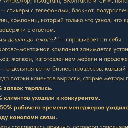
 WhatsApp, Instagram, ВКонтакте и CRM, пыта
 — стикеры с телефонами, блокнот, полураспе
лец компании, который только что узнал, что 
 задержки с ответом.
мы дошли до такого?"
— спрашивает он себя.
оргово-монтажная компания занимается устан
ков, жалюзи, изготовлением мебели и продаже
 — отдельная ветка бизнес-процессов, каждый 
гда потоки клиентов выросли, старые методы 
 заявок терялись.
 клиентов уходили к конкурентам.
50% рабочего времени менеджеров уходило
ду каналами связи.
ёты создавались вручную, договора заполняли