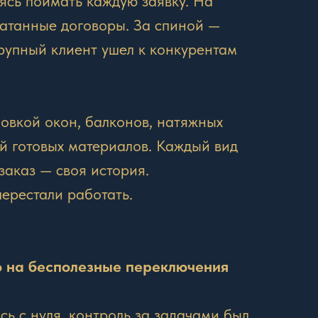
ясь поймать каждую заявку. На
чатанные договоры. За спиной —
крупный клиент ушел к конкурентам
овкой окон, балконов, натяжных
й готовых материалов. Каждый вид
заказ — своя история.
перестали работать.
 на бесполезные переключения
сь с нуля, контроль за задачами был