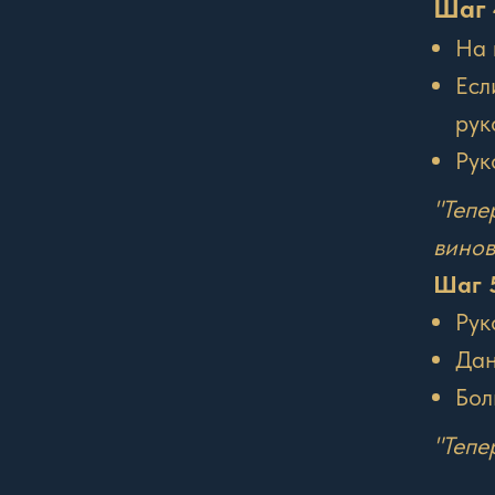
Шаг 
На 
Есл
рук
Рук
"Тепе
винов
Шаг 
Рук
Дан
Бол
"Тепе