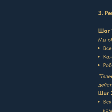
3. Р
Шаг 
Мы об
Все
Каж
Роб
"Тепе
дейст
Шаг 
Вся
ком