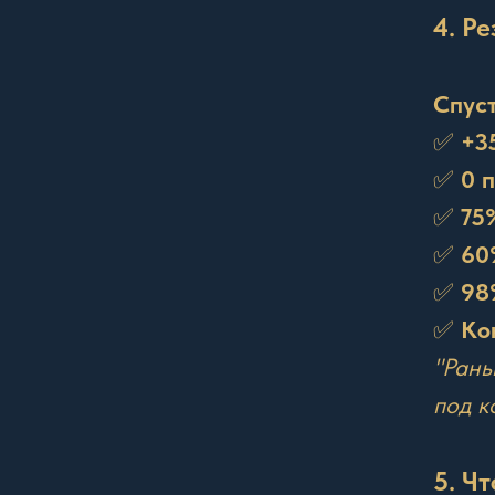
4. Р
Спуст
✅
+3
✅
0 
✅
75
✅
60
✅
98
✅
Ко
"Рань
под к
5. Ч