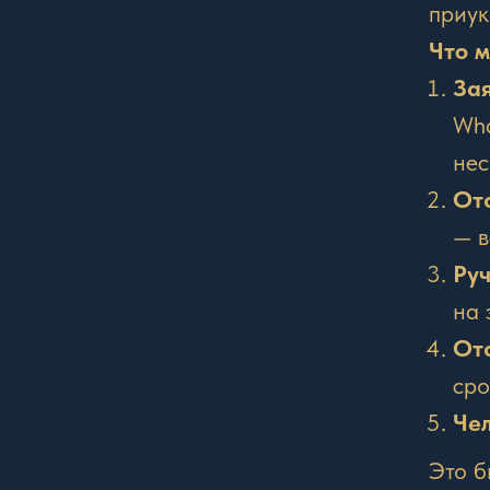
приук
Что м
Зая
Wha
нес
Отс
— в
Руч
на 
Отс
сро
Че
Это б